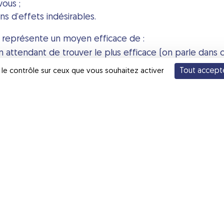
ous ;
s d’effets indésirables.
représente un moyen efficace de :
en attendant de trouver le plus efficace (on parle dans c
Tout accept
 le contrôle sur ceux que vous souhaitez activer
s personnalisée
apables de prédire le bénéfice du traitement.
, entraînant une amélioration du bénéfice pour le patien
ments.