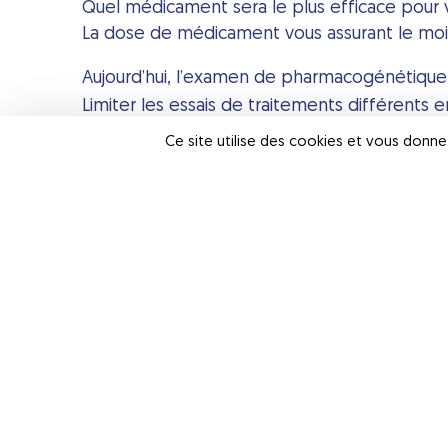
Quel médicament sera le plus efficace pour v
La dose de médicament vous assurant le moin
Aujourd’hui, l’examen de
pharmacogénétique
Limiter les essais de traitements différents 
Limiter les dépenses de santé.
Ce site utilise des cookies et vous donne
Vers une médecine plu
Les examens de
pharmacogénétique
sont c
Ils permettent :
Une
adaptation individuelle des traitements
Une
diminution des risques liés aux médica