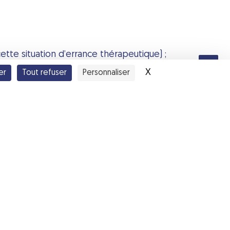
ette situation d’errance thérapeutique) ;
X
Masquer le bandea
er
Tout refuser
Personnaliser
t ;