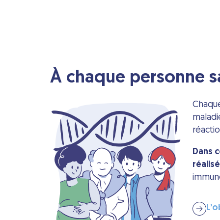
À chaque personne s
Chaque
maladi
réactio
Dans c
réalis
immuno
L’o