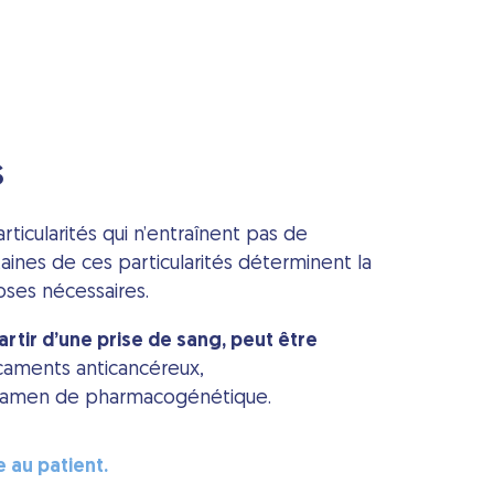
s
ticularités qui n’entraînent pas de
ines de ces particularités déterminent la
doses nécessaires.
artir d’une prise de sang, peut être
caments anticancéreux,
’examen de
pharmacogénétique
.
e au patient.