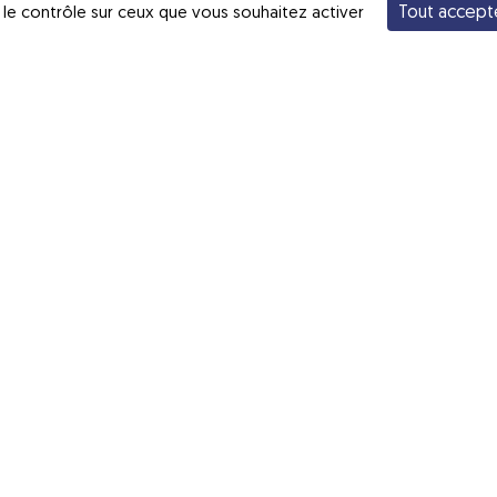
Tout accept
 le contrôle sur ceux que vous souhaitez activer
rescrit
, si vous le souhaitez, afin de connaître votre s
expliquera les modalités et les conséquences de cet exa
rée. Si vous souhaitez bénéficier de cet examen, le méde
s porteur
, cela signifie que vous n’êtes pas concerné pa
r de transmettre sa maladie génétique à ses enfants ?