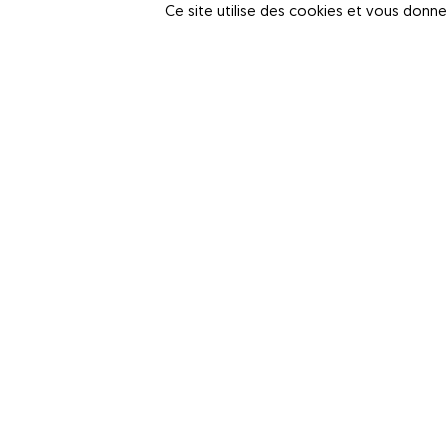
Si vous présentez un risque
Ce site utilise des cookies et vous donne
Un
examen génétique
peut vous être p
prévention ou de soin disponibles.
Avant la prescription, le médecin vous 
ce que l’on appelle l’information éclai
qui sera joint à la prescription.
Si l’examen montre que vous n’êtes pa
transmettre à vos enfants.
Est-il possible d’évite