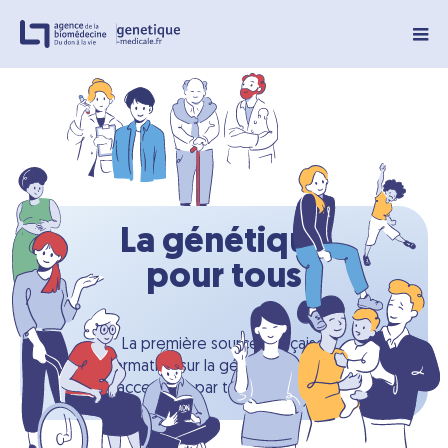
Panneau de gestion des cookies
La génétique
pour tous
La première source française
d’information sur la génétique médicale,
accessible par tous, pour tous.