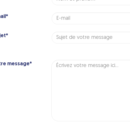
ail*
et*
tre message*